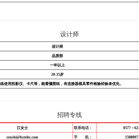
设计师
设计师
品质部
一年以上
20-35岁
熟练使用投影仪、卡尺等，能看懂图纸，有连接器模具零件检验经验者优先。
招聘专线
江女士
联系电话：
0577－623
renshi@hxtelec.com
手 机：
1508