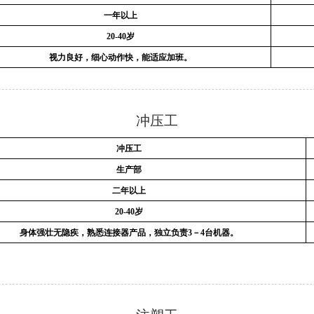
一年以上
20-40岁
视力良好，细心动作快，能适应加班。
冲压工
冲压工
生产部
二年以上
20-40岁
身体强壮
无隐疾，
熟悉连接
器产品，独立负责3－4台机器。