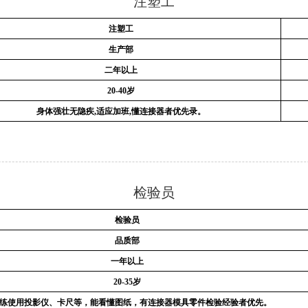
注塑工
注塑工
生产部
二年以上
20-40岁
身体强壮
无隐疾,适应加班,懂连接
器者优先录。
检验员
检验员
品质部
一年以上
20-35岁
练使用投影仪、卡尺等，能看懂图纸，有连接器模具零件检验经验者优先。