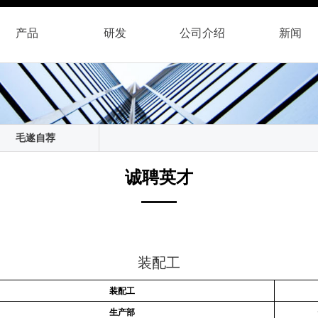
产品
研发
公司
介绍
新闻
毛遂自荐
诚聘英才
装配工
装配工
生产部